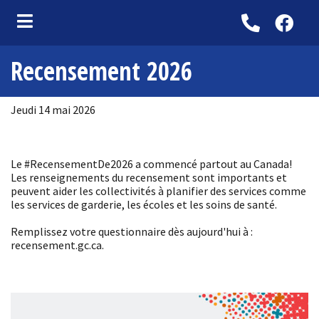
Recensement 2026
ubmenu (Organisation municipale )
bmenu (Services aux citoyens )
Jeudi 14 mai 2026
bmenu (Culture et loisirs )
ubmenu (Tourisme )
Le #RecensementDe2026 a commencé partout au Canada!
ubmenu (Contact )
Les renseignements du recensement sont importants et
peuvent aider les collectivités à planifier des services comme
les services de garderie, les écoles et les soins de santé.
Remplissez votre questionnaire dès aujourd'hui à :
recensement.gc.ca.